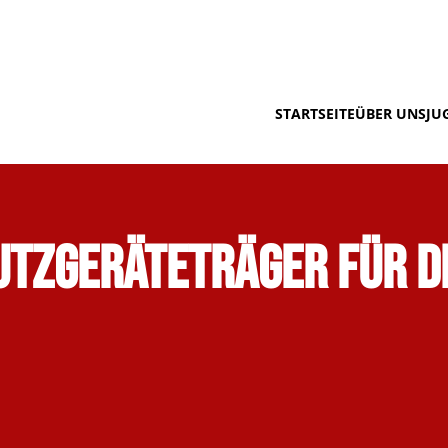
STARTSEITE
ÜBER UNS
JU
utzgeräteträger für d