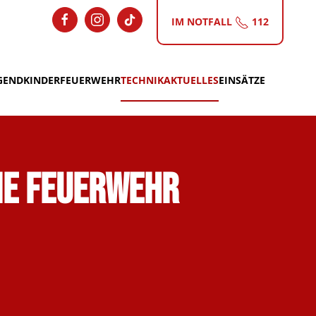
IM NOTFALL
112
GEND
KINDERFEUERWEHR
TECHNIK
AKTUELLES
EINSÄTZE
ie Feuerwehr