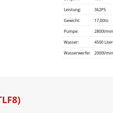
Leistung:
362PS
Gewicht:
17,00to
Pumpe:
2800l/mi
Wasser:
4500 Lite
Wasserwerfer
2000l/min
TLF8)