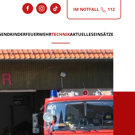
IM NOTFALL
112
GEND
KINDERFEUERWEHR
TECHNIK
AKTUELLES
EINSÄTZE