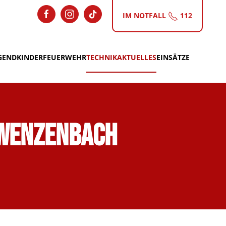
IM NOTFALL
112
GEND
KINDERFEUERWEHR
TECHNIK
AKTUELLES
EINSÄTZE
 Wenzenbach