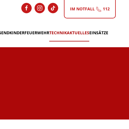
IM NOTFALL
112
GEND
KINDERFEUERWEHR
TECHNIK
AKTUELLES
EINSÄTZE